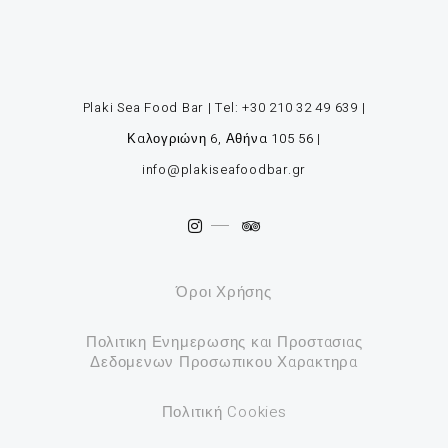
Plaki Sea Food Bar | Tel:
+30 210 32 49 639
|
Καλογριώνη 6, Αθήνα 105 56
|
info@plakiseafoodbar.gr
Όροι Χρήσης
Πολιτικη Ενημερωσης και Προστασιας
Δεδομενων Προσωπικου Χαρακτηρα
Πολιτική Cookies